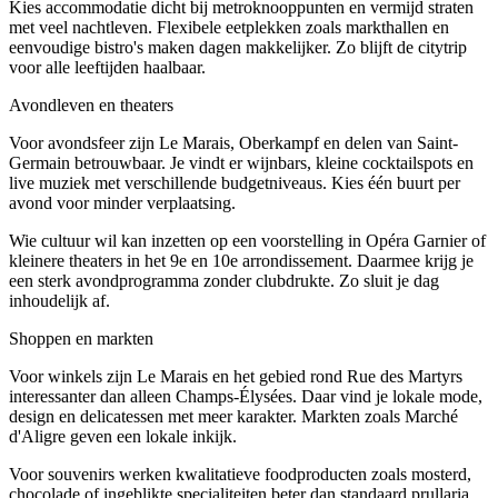
Kies accommodatie dicht bij metroknooppunten en vermijd straten
met veel nachtleven. Flexibele eetplekken zoals markthallen en
eenvoudige bistro's maken dagen makkelijker. Zo blijft de citytrip
voor alle leeftijden haalbaar.
Avondleven en theaters
Voor avondsfeer zijn Le Marais, Oberkampf en delen van Saint-
Germain betrouwbaar. Je vindt er wijnbars, kleine cocktailspots en
live muziek met verschillende budgetniveaus. Kies één buurt per
avond voor minder verplaatsing.
Wie cultuur wil kan inzetten op een voorstelling in Opéra Garnier of
kleinere theaters in het 9e en 10e arrondissement. Daarmee krijg je
een sterk avondprogramma zonder clubdrukte. Zo sluit je dag
inhoudelijk af.
Shoppen en markten
Voor winkels zijn Le Marais en het gebied rond Rue des Martyrs
interessanter dan alleen Champs-Élysées. Daar vind je lokale mode,
design en delicatessen met meer karakter. Markten zoals Marché
d'Aligre geven een lokale inkijk.
Voor souvenirs werken kwalitatieve foodproducten zoals mosterd,
chocolade of ingeblikte specialiteiten beter dan standaard prullaria.