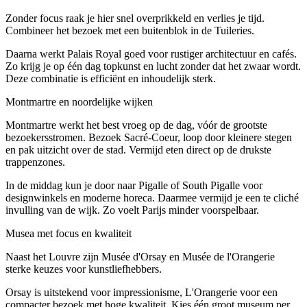
Zonder focus raak je hier snel overprikkeld en verlies je tijd.
Combineer het bezoek met een buitenblok in de Tuileries.
Daarna werkt Palais Royal goed voor rustiger architectuur en cafés.
Zo krijg je op één dag topkunst en lucht zonder dat het zwaar wordt.
Deze combinatie is efficiënt en inhoudelijk sterk.
Montmartre en noordelijke wijken
Montmartre werkt het best vroeg op de dag, vóór de grootste
bezoekersstromen. Bezoek Sacré-Coeur, loop door kleinere stegen
en pak uitzicht over de stad. Vermijd eten direct op de drukste
trappenzones.
In de middag kun je door naar Pigalle of South Pigalle voor
designwinkels en moderne horeca. Daarmee vermijd je een te cliché
invulling van de wijk. Zo voelt Parijs minder voorspelbaar.
Musea met focus en kwaliteit
Naast het Louvre zijn Musée d'Orsay en Musée de l'Orangerie
sterke keuzes voor kunstliefhebbers.
Orsay is uitstekend voor impressionisme, L'Orangerie voor een
compacter bezoek met hoge kwaliteit. Kies één groot museum per