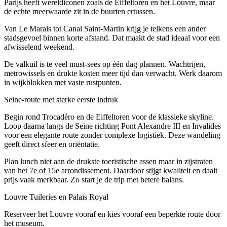
Parijs heeft wereldiconen zoals de Eiffeltoren en het Louvre, maar
de echte meerwaarde zit in de buurten ertussen.
Van Le Marais tot Canal Saint-Martin krijg je telkens een ander
stadsgevoel binnen korte afstand. Dat maakt de stad ideaal voor een
afwisselend weekend.
De valkuil is te veel must-sees op één dag plannen. Wachtrijen,
metrowissels en drukte kosten meer tijd dan verwacht. Werk daarom
in wijkblokken met vaste rustpunten.
Seine-route met sterke eerste indruk
Begin rond Trocadéro en de Eiffeltoren voor de klassieke skyline.
Loop daarna langs de Seine richting Pont Alexandre III en Invalides
voor een elegante route zonder complexe logistiek. Deze wandeling
geeft direct sfeer en oriëntatie.
Plan lunch niet aan de drukste toeristische assen maar in zijstraten
van het 7e of 15e arrondissement. Daardoor stijgt kwaliteit en daalt
prijs vaak merkbaar. Zo start je de trip met betere balans.
Louvre Tuileries en Palais Royal
Reserveer het Louvre vooraf en kies vooraf een beperkte route door
het museum.