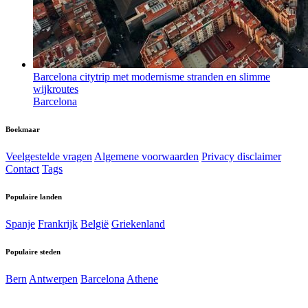
Barcelona citytrip met modernisme stranden en slimme
wijkroutes
Barcelona
Boekmaar
Veelgestelde vragen
Algemene voorwaarden
Privacy disclaimer
Contact
Tags
Populaire landen
Spanje
Frankrijk
België
Griekenland
Populaire steden
Bern
Antwerpen
Barcelona
Athene