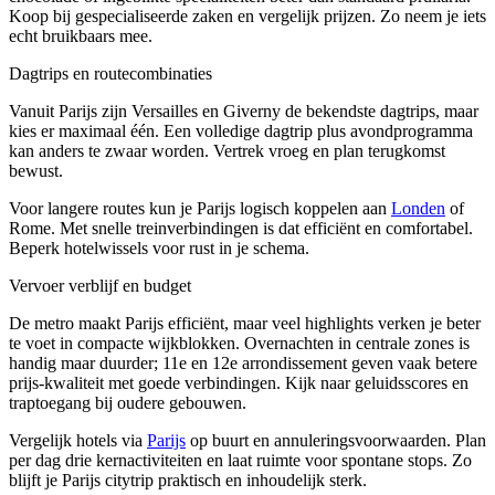
Koop bij gespecialiseerde zaken en vergelijk prijzen. Zo neem je iets
echt bruikbaars mee.
Dagtrips en routecombinaties
Vanuit Parijs zijn Versailles en Giverny de bekendste dagtrips, maar
kies er maximaal één. Een volledige dagtrip plus avondprogramma
kan anders te zwaar worden. Vertrek vroeg en plan terugkomst
bewust.
Voor langere routes kun je Parijs logisch koppelen aan
Londen
of
Rome. Met snelle treinverbindingen is dat efficiënt en comfortabel.
Beperk hotelwissels voor rust in je schema.
Vervoer verblijf en budget
De metro maakt Parijs efficiënt, maar veel highlights verken je beter
te voet in compacte wijkblokken. Overnachten in centrale zones is
handig maar duurder; 11e en 12e arrondissement geven vaak betere
prijs-kwaliteit met goede verbindingen. Kijk naar geluidsscores en
traptoegang bij oudere gebouwen.
Vergelijk hotels via
Parijs
op buurt en annuleringsvoorwaarden. Plan
per dag drie kernactiviteiten en laat ruimte voor spontane stops. Zo
blijft je Parijs citytrip praktisch en inhoudelijk sterk.