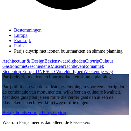
Bestemmingen
Europa
Frankrijk
Parijs
Parijs citytrip met iconen buurtmarkten en slimme planning
Architectuur & Design
Bezienswaardigheden
Citytrip
Cultuur
Gastronomie
Geschiedenis
Musea
Nachtleven
Romantiek
Stedentrip Europa
UNESCO Werelderfgoed
Weekendje weg
Parijs citytrip met iconen buurtmarkten en slimme planning
Parijs blijft een van de sterkste bestemmingen voor een citytrip door
de combinatie van monumenten, wijksfeer en culinaire kwaliteit.
Met deze gids plan je een route die verder gaat dan alleen de
klassiekers en echt werkt in twee of drie dagen.
Bekijk hotels voor je Parijs citytrip
Waarom Parijs meer is dan alleen de klassiekers