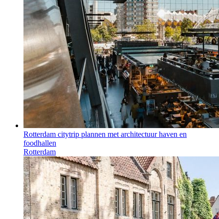
Rotterdam citytrip plannen met architectuur haven en
foodhallen
Rotterdam