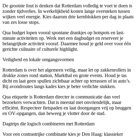
De grootste fout is denken dat Rotterdam volledig te voet te doen is
zonder tijdverlies. In werkelijkheid kosten lange oversteken tussen
wijken veel energie. Kies daarom drie kernblokken per dag in plaats
van zes losse stops.
Qua budget lopen vooral spontane drankjes op hotspots en last-
minute activiteiten op. Werk met een dagbudget en reserveer je
belangrijkste activiteit vooraf. Daarmee houd je geld over voor één
gerichte culinaire of culturele highlight.
Veiligheid en lokale omgangsvormen
Rotterdam is over het algemeen veilig, maar let op zakkenrollers in
drukke zones rond station, Markthal en grote events. Houd je tas
dicht en laat geen spullen zichtbaar achter op terrassen of in auto’s.
Bij avondroutes langs kades kies je beter verlichte stukken.
Qua etiquette is Rotterdam directer in communicatie dan veel
bezoekers verwachten. Dat is meestal niet onvriendelijk, maar
efficiënt. Respecteer fietspaden en laat doorgangen vrij op bruggen
en OV-opgangen, dan beweeg je vlotter door de stad.
Dagtrips die logisch combineren met Rotterdam
Voor een contrastrijke combinatie kies je Den Haag: klassieker