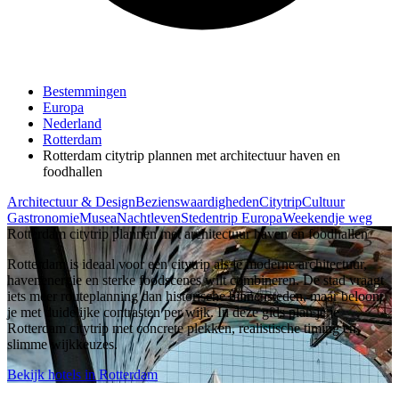
Bestemmingen
Europa
Nederland
Rotterdam
Rotterdam citytrip plannen met architectuur haven en
foodhallen
Architectuur & Design
Bezienswaardigheden
Citytrip
Cultuur
Gastronomie
Musea
Nachtleven
Stedentrip Europa
Weekendje weg
Rotterdam citytrip plannen met architectuur haven en foodhallen
Rotterdam is ideaal voor een citytrip als je moderne architectuur,
havenenergie en sterke foodscenes wilt combineren. De stad vraagt
iets meer routeplanning dan historische binnensteden, maar beloont
je met duidelijke contrasten per wijk. In deze gids plan je je
Rotterdam citytrip met concrete plekken, realistische timing en
slimme wijkkeuzes.
Bekijk hotels in Rotterdam