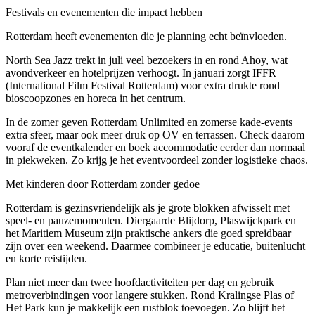
Festivals en evenementen die impact hebben
Rotterdam heeft evenementen die je planning echt beïnvloeden.
North Sea Jazz trekt in juli veel bezoekers in en rond Ahoy, wat
avondverkeer en hotelprijzen verhoogt. In januari zorgt IFFR
(International Film Festival Rotterdam) voor extra drukte rond
bioscoopzones en horeca in het centrum.
In de zomer geven Rotterdam Unlimited en zomerse kade-events
extra sfeer, maar ook meer druk op OV en terrassen. Check daarom
vooraf de eventkalender en boek accommodatie eerder dan normaal
in piekweken. Zo krijg je het eventvoordeel zonder logistieke chaos.
Met kinderen door Rotterdam zonder gedoe
Rotterdam is gezinsvriendelijk als je grote blokken afwisselt met
speel- en pauzemomenten. Diergaarde Blijdorp, Plaswijckpark en
het Maritiem Museum zijn praktische ankers die goed spreidbaar
zijn over een weekend. Daarmee combineer je educatie, buitenlucht
en korte reistijden.
Plan niet meer dan twee hoofdactiviteiten per dag en gebruik
metroverbindingen voor langere stukken. Rond Kralingse Plas of
Het Park kun je makkelijk een rustblok toevoegen. Zo blijft het