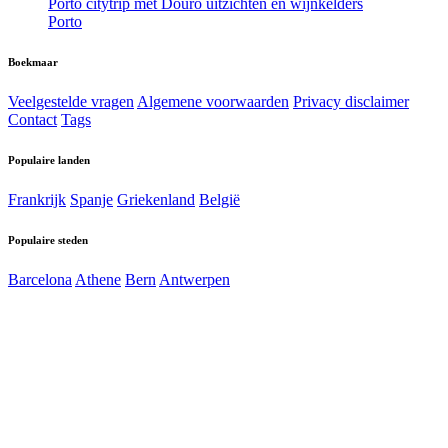
Porto citytrip met Douro uitzichten en wijnkelders
Porto
Boekmaar
Veelgestelde vragen
Algemene voorwaarden
Privacy disclaimer
Contact
Tags
Populaire landen
Frankrijk
Spanje
Griekenland
België
Populaire steden
Barcelona
Athene
Bern
Antwerpen