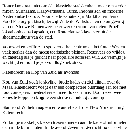
Rotterdam draait niet om één klassieke stadskeuken, maar om sterke
mixen: Surinaams, Kaapverdiaans, Turks, Indonesisch en moderne
Nederlandse bistro’s. Voor snelle variatie zijn Markthal en Fenix
Food Factory praktisch, terwijl Witte de Withstraat en de omgeving
van de Nieuwe Binnenweg beter werken voor avondeten. Proef
lokaal ook eens kapsalon, een Rotterdamse klassieker uit de
shoarmacultuur van de stad.
Voor zoet en koffie zijn spots rond het centrum en het Oude Westen
vaak sterker dan de meest toeristische pleinen. Reserveer op vrijdag
en zaterdag als je gericht naar populaire adressen wilt. Zo vermijd je
wachttijd en houd je je avondlogistiek strak.
Katendrecht en Kop van Zuid als avondas
Kop van Zuid geeft je skyline, brede kades en zichtlijnen over de
Maas. Katendrecht voegt daar een compactere buurtlaag aan toe met
foodconcepten, theatersfeer en meer lokaal ritme. Door deze twee
zones te koppelen krijg je een sterke namiddag-avondlijn.
Start rond Wilhelminaplein en wandel via Hotel New York richting
Katendrecht.
Zo kun je makkelijk kiezen tussen dineren aan de kade of informeler
eten in de buurtstraten. In de avond geven brugverlichting en skyline