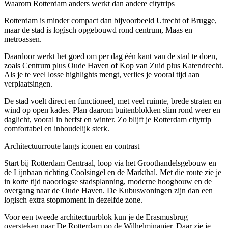
Waarom Rotterdam anders werkt dan andere citytrips
Rotterdam is minder compact dan bijvoorbeeld Utrecht of Brugge,
maar de stad is logisch opgebouwd rond centrum, Maas en
metroassen.
Daardoor werkt het goed om per dag één kant van de stad te doen,
zoals Centrum plus Oude Haven of Kop van Zuid plus Katendrecht.
Als je te veel losse highlights mengt, verlies je vooral tijd aan
verplaatsingen.
De stad voelt direct en functioneel, met veel ruimte, brede straten en
wind op open kades. Plan daarom buitenblokken slim rond weer en
daglicht, vooral in herfst en winter. Zo blijft je Rotterdam citytrip
comfortabel en inhoudelijk sterk.
Architectuurroute langs iconen en contrast
Start bij Rotterdam Centraal, loop via het Groothandelsgebouw en
de Lijnbaan richting Coolsingel en de Markthal. Met die route zie je
in korte tijd naoorlogse stadsplanning, moderne hoogbouw en de
overgang naar de Oude Haven. De Kubuswoningen zijn dan een
logisch extra stopmoment in dezelfde zone.
Voor een tweede architectuurblok kun je de Erasmusbrug
oversteken naar De Rotterdam op de Wilhelminapier. Daar zie je