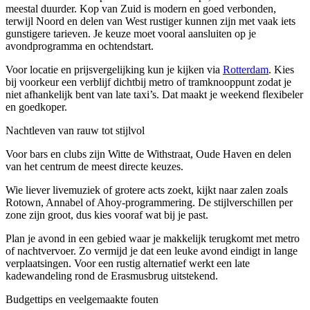
meestal duurder. Kop van Zuid is modern en goed verbonden,
terwijl Noord en delen van West rustiger kunnen zijn met vaak iets
gunstigere tarieven. Je keuze moet vooral aansluiten op je
avondprogramma en ochtendstart.
Voor locatie en prijsvergelijking kun je kijken via
Rotterdam
. Kies
bij voorkeur een verblijf dichtbij metro of tramknooppunt zodat je
niet afhankelijk bent van late taxi’s. Dat maakt je weekend flexibeler
en goedkoper.
Nachtleven van rauw tot stijlvol
Voor bars en clubs zijn Witte de Withstraat, Oude Haven en delen
van het centrum de meest directe keuzes.
Wie liever livemuziek of grotere acts zoekt, kijkt naar zalen zoals
Rotown, Annabel of Ahoy-programmering. De stijlverschillen per
zone zijn groot, dus kies vooraf wat bij je past.
Plan je avond in een gebied waar je makkelijk terugkomt met metro
of nachtvervoer. Zo vermijd je dat een leuke avond eindigt in lange
verplaatsingen. Voor een rustig alternatief werkt een late
kadewandeling rond de Erasmusbrug uitstekend.
Budgettips en veelgemaakte fouten